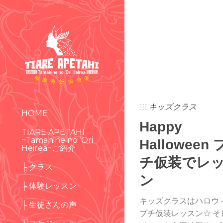
キッズクラス
HOME
Happy
TIARE APETAHI
~Tamahine no ‘Ori
Halloween 
Heirea~ご紹介
チ仮装でレ
├ クラス
ン
├ 体験レッスン
キッズクラスはハロウ
├ 生徒さんの声
プチ仮装レッスン☆ そ