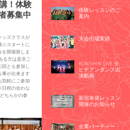
講！体験
体験レッスンのご
者募集中
案内
キッズクラスが
大会出場実績
講☆スタートに
会を開催致しま
のある方は是非ご
KONISHIKI LIVE タ
2回とも参加し
ヒチアンダンス出
る事が出来ます
演動画
お気軽にご参加
※日程の合わな
回どちらかの参
新宿単発レッスン
開催のお知らせ
企業パーティー・