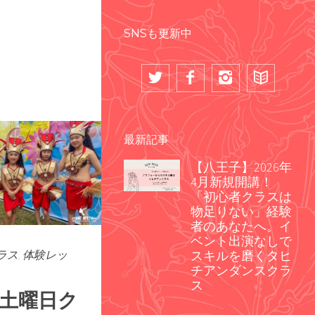
SNSも更新中
最新記事
【八王子】2026年
4月新規開講！
「初心者クラスは
物足りない」経験
者のあなたへ。イ
ベント出演なしで
スキルを磨くタヒ
ラス
,
体験レッ
チアンダンスクラ
ス
土曜日ク