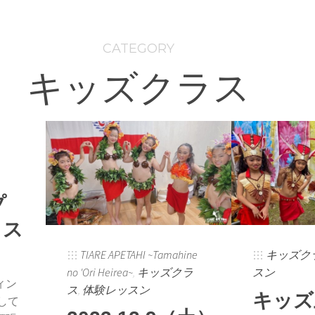
CATEGORY
キッズクラス
プ
ッス
TIARE APETAHI ~Tamahine
キッズク
no 'Ori Heirea~
,
キッズクラ
スン
ィン
ス
,
体験レッスン
キッズ
して