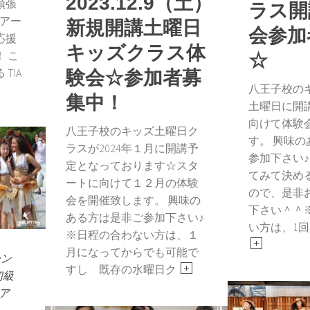
2023.12.9（土）
頑張
ラス開
～アー
新規開講土曜日
会参加
応援
キッズクラス体
 こ
☆
 TIA
験会☆参加者募
八王子校の
集中！
土曜日に開
向けて体験
八王子校のキッズ土曜日ク
す。 興味
ラスが2024年１月に開講予
参加下さい♪
定となっております☆スタ
てみて決め
ートに向けて１２月の体験
ので、是非
会を開催致します。 興味の
下さい＾＾
ある方は是非ご参加下さい♪
い方は、1
※日程の合わない方は、１
月になってからでも可能で
ーン
すし 既存の水曜日ク
初級
ア