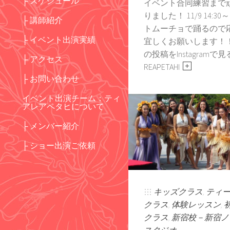
├ スケジュール
イベント合同練習まで
りました！ 11/9 14:30
├ 講師紹介
トムーチョで踊るので
├ イベント出演実績
宜しくお願いします！！
の投稿をInstagramで見る
├ アクセス
REAPETAHI
├ お問い合わせ
イベント出演チーム：ティ
アレアペタヒについて
├ メンバー紹介
├ ショー出演ご依頼
キッズクラス
,
ティ
クラス
,
体験レッスン
,
クラス
,
新宿校－新宿ノ