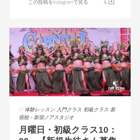
この投稿をInstagramで見る &
体験レッスン
,
入門クラス
,
初級クラス
,
新
宿校－新宿ノアスタジオ
月曜日・初級クラス10：