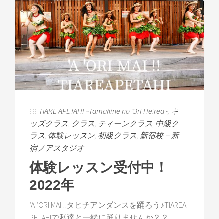
TIARE APETAHI ~Tamahine no 'Ori Heirea~
,
キ
ッズクラス
,
クラス
,
ティーンクラス
,
中級ク
ラス
,
体験レッスン
,
初級クラス
,
新宿校－新
宿ノアスタジオ
体験レッスン受付中！
2022年
‘A ‘ORI MAI !!タヒチアンダンスを踊ろう♪TIAREA
PETAHIで私達と一緒に踊りませんか？？