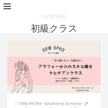
CATEGORY
初級クラス
TIARE APETAHI ~Tamahine no 'Ori Heirea~
,
ク