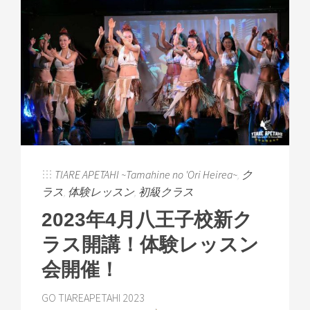
TIARE APETAHI ~Tamahine no 'Ori Heirea~
,
ク
ラス
,
体験レッスン
,
初級クラス
2023年4月八王子校新ク
ラス開講！体験レッスン
会開催！
GO TIAREAPETAHI 2023