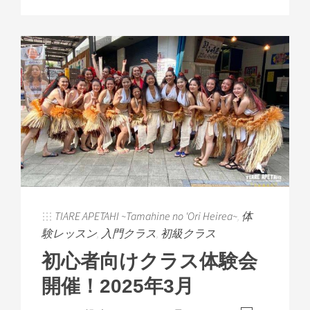
TIARE APETAHI ~Tamahine no 'Ori Heirea~
,
体
験レッスン
,
入門クラス
,
初級クラス
初心者向けクラス体験会
開催！2025年3月