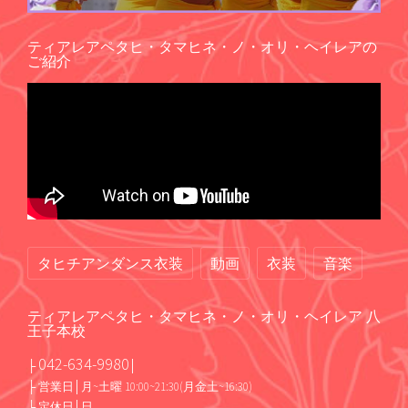
ティアレアペタヒ・タマヒネ・ノ・オリ・ヘイレアの
ご紹介
タヒチアンダンス衣装
動画
衣装
音楽
ティアレアペタヒ・タマヒネ・ノ・オリ・ヘイレア 八
王子本校
042-634-9980
├
│
├ 営業日│月~土曜 10:00~21:30(月金土~16:30)
├ 定休日│日