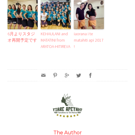
6月よりスタジ
KEHAULANI and
iaorana i te
オ再開予定です
MATATINI from
matahiti api 2017
ARATOA-HITIREVA
!
The Author