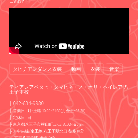
ご紹介
タヒチアンダンス衣装
動画
衣装
音楽
ティアレアペタヒ・タマヒネ・ノ・オリ・ヘイレア 八
王子本校
042-634-9980
├
│
├ 営業日│月~土曜 10:00~21:30(月金土~16:30)
├ 定休日│日
├ 東京都八王子市横山町12-12 BLD.M＆J 3F
├ JR中央線/京王線 八王子駅北口 徒歩10分
京王八王子駅 徒歩10分