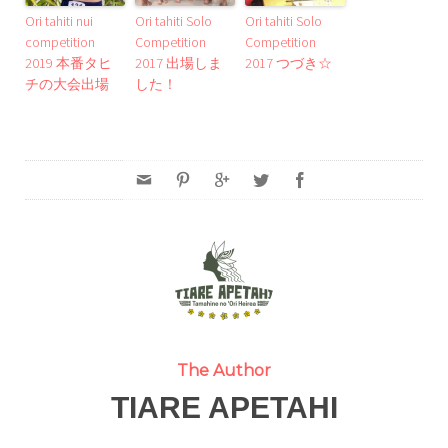
Ori tahiti nui
Ori tahiti Solo
Ori tahiti Solo
competition
Competition
Competition
2019 本番タヒ
2017 出場しま
2017 つづき☆
チの大会出場
した！
The Author
TIARE APETAHI