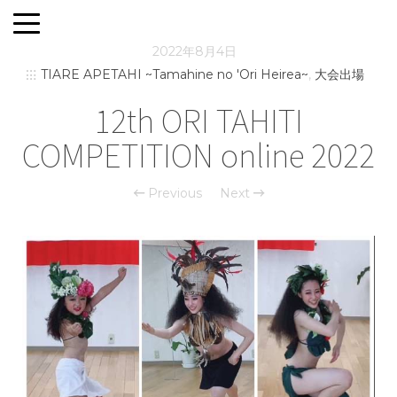
2022年8月4日
TIARE APETAHI ~Tamahine no 'Ori Heirea~
,
大会出場
12th ORI TAHITI
COMPETITION online 2022
Previous
Next