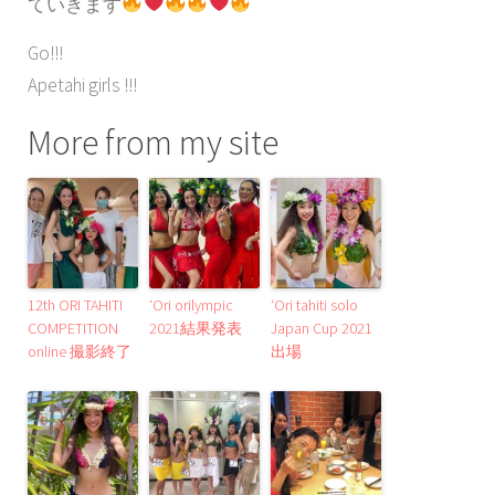
ていきます
Go!!!
Apetahi girls !!!
More from my site
12th ORI TAHITI
‘Ori orilympic
‘Ori tahiti solo
COMPETITION
2021結果発表
Japan Cup 2021
online 撮影終了
出場