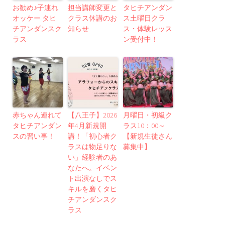
お勧め♪子連れ
担当講師変更と
タヒチアンダン
オッケー タヒ
クラス休講のお
ス土曜日クラ
チアンダンスク
知らせ
ス・体験レッス
ラス
ン受付中！
赤ちゃん連れて
【八王子】2026
月曜日・初級ク
タヒチアンダン
年4月新規開
ラス10：00～
スの習い事！
講！「初心者ク
【新規生徒さん
ラスは物足りな
募集中】
い」経験者のあ
なたへ。イベン
ト出演なしでス
キルを磨くタヒ
チアンダンスク
ラス