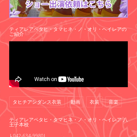
ティアレアペタヒ・タマヒネ・ノ・オリ・ヘイレアの
ご紹介
タヒチアンダンス衣装
動画
衣装
音楽
ティアレアペタヒ・タマヒネ・ノ・オリ・ヘイレア 八
王子本校
042-634-9980
├
│