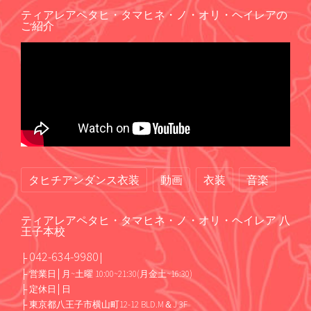
ティアレアペタヒ・タマヒネ・ノ・オリ・ヘイレアの
ご紹介
タヒチアンダンス衣装
動画
衣装
音楽
ティアレアペタヒ・タマヒネ・ノ・オリ・ヘイレア 八
王子本校
042-634-9980
├
│
├ 営業日│月~土曜 10:00~21:30(月金土~16:30)
├ 定休日│日
├ 東京都八王子市横山町12-12 BLD.M＆J 3F