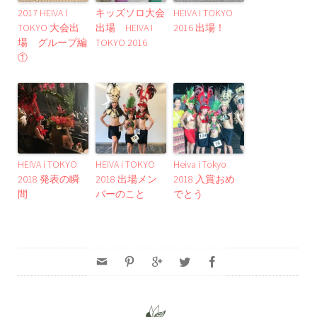
2017 HEIVA I
キッズソロ大会
HEIVA I TOKYO
TOKYO 大会出
出場 HEIVA I
2016 出場！
場 グループ編
TOKYO 2016
①
HEIVA i TOKYO
HEIVA i TOKYO
Heiva i Tokyo
2018 発表の瞬
2018 出場メン
2018 入賞おめ
間
バーのこと
でとう