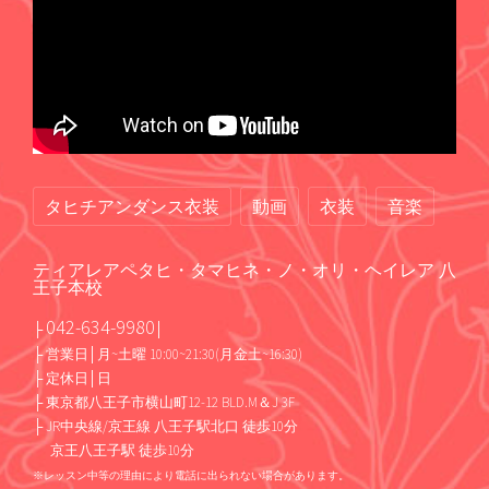
タヒチアンダンス衣装
動画
衣装
音楽
ティアレアペタヒ・タマヒネ・ノ・オリ・ヘイレア 八
王子本校
042-634-9980
├
│
├ 営業日│月~土曜 10:00~21:30(月金土~16:30)
├ 定休日│日
├ 東京都八王子市横山町12-12 BLD.M＆J 3F
├ JR中央線/京王線 八王子駅北口 徒歩10分
京王八王子駅 徒歩10分
※レッスン中等の理由により電話に出られない場合があります。