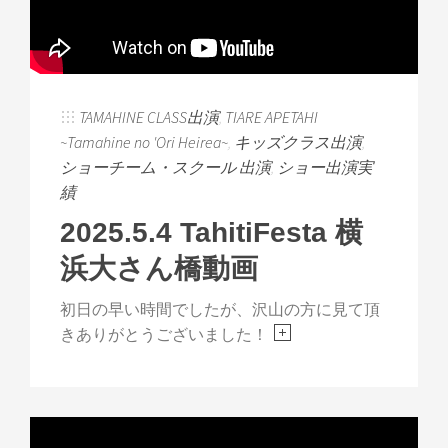
TAMAHINE CLASS出演
,
TIARE APETAHI
~Tamahine no 'Ori Heirea~
,
キッズクラス出演
,
ショーチーム・スクール 出演
,
ショー出演実
績
2025.5.4 TahitiFesta 横
浜大さん橋動画
初日の早い時間でしたが、沢山の方に見て頂
きありがとうございました！