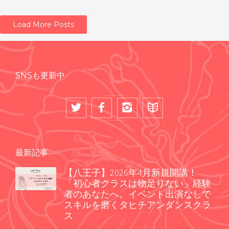
Load More Posts
SNSも更新中
最新記事
【八王子】2026年4月新規開講！
「初心者クラスは物足りない」経験
者のあなたへ。イベント出演なしで
スキルを磨くタヒチアンダンスクラ
ス