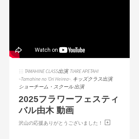
TAMAHINE CLASS出演
,
TIARE APETAHI
~Tamahine no 'Ori Heirea~
,
キッズクラス出演
,
ショーチーム・スクール 出演
2025フラワーフェスティ
バル由木 動画
沢山の応援ありがとうございました！