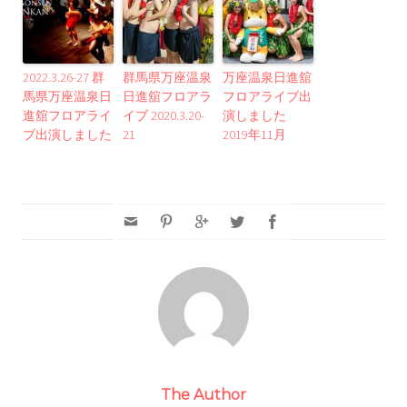
2022.3.26-27 群
群馬県万座温泉
万座温泉日進舘
馬県万座温泉日
日進舘フロアラ
フロアライブ出
進舘フロアライ
イブ 2020.3.20-
演しました
ブ出演しました
21
2019年11月
The Author