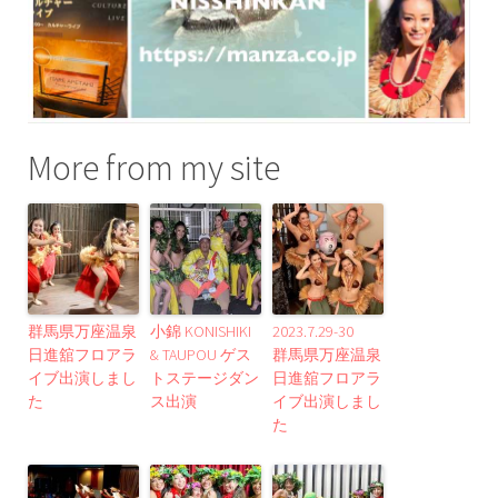
More from my site
群馬県万座温泉
小錦 KONISHIKI
2023.7.29-30
日進舘フロアラ
& TAUPOU ゲス
群馬県万座温泉
イブ出演しまし
トステージダン
日進舘フロアラ
た
ス出演
イブ出演しまし
た