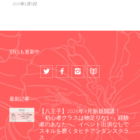
2015年3月9日
SNSも更新中
最新記事
【八王子】2026年4月新規開講！
「初心者クラスは物足りない」経験
者のあなたへ。イベント出演なしで
スキルを磨くタヒチアンダンスクラ
ス