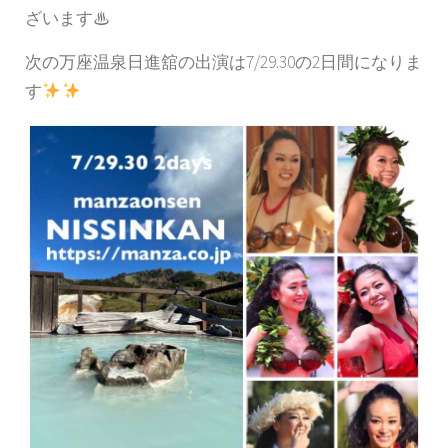
ざいます♨︎
次の万座温泉日進舘の出演は7/29.30の2日間になりま
す