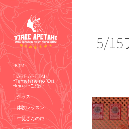
5/
HOME
TIARE APETAHI
~Tamahine no ‘Ori
Heirea~ご紹介
├ クラス
├ 体験レッスン
├ 生徒さんの声