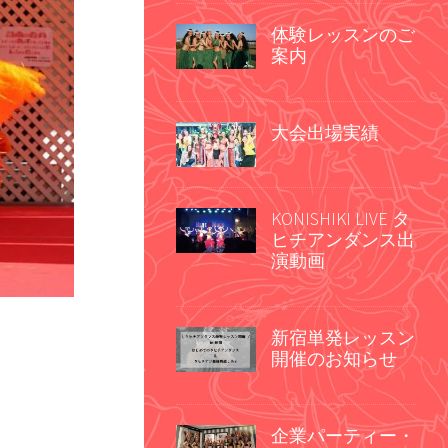
体験レッスンのご
案内
大会出場実績
KONISHIKI LIVE タ
ヒチアンダンス出
演動画
新宿単発レッスン
開催のお知らせ
企業パーティー・