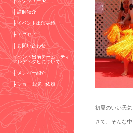
├ スケジュール
├ 講師紹介
├ イベント出演実績
├ アクセス
├ お問い合わせ
イベント出演チーム：ティ
アレアペタヒについて
├ メンバー紹介
├ ショー出演ご依頼
初夏のいい天気
さて、そんな中