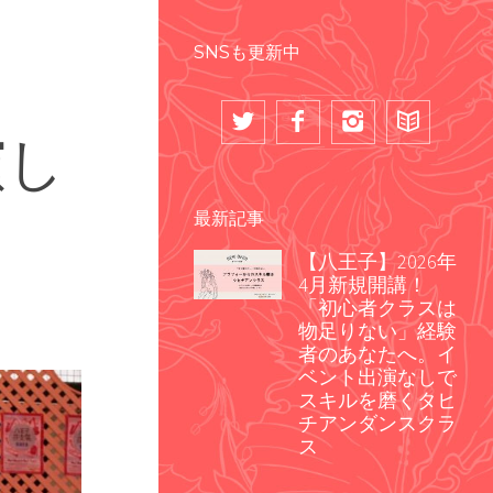
SNSも更新中
演し
最新記事
【八王子】2026年
4月新規開講！
「初心者クラスは
物足りない」経験
者のあなたへ。イ
ベント出演なしで
スキルを磨くタヒ
チアンダンスクラ
ス