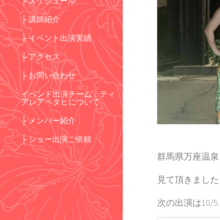
├ スケジュール
├ 講師紹介
├ イベント出演実績
├ アクセス
├ お問い合わせ
イベント出演チーム：ティ
アレアペタヒについて
├ メンバー紹介
├ ショー出演ご依頼
群馬県万座温泉
見て頂きました
次の出演は10/5