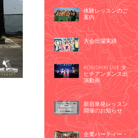
体験レッスンのご
案内
大会出場実績
KONISHIKI LIVE タ
ヒチアンダンス出
演動画
新宿単発レッスン
開催のお知らせ
企業パーティー・