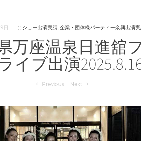
19日
ショー出演実績
,
企業・団体様パーティー余興出演実
県万座温泉日進舘
ライブ出演2025.8.1
Previous
Next