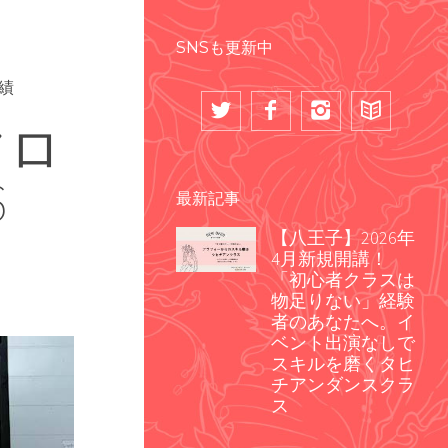
SNSも更新中
績
フロ
6
最新記事
【八王子】2026年
4月新規開講！
「初心者クラスは
物足りない」経験
者のあなたへ。イ
ベント出演なしで
スキルを磨くタヒ
チアンダンスクラ
ス