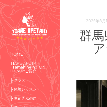
2025年8月
群馬
ア
HOME
TIARE APETAHI
~Tamahine no ‘Ori
Heirea~ご紹介
├ クラス
├ 体験レッスン
├ 生徒さんの声