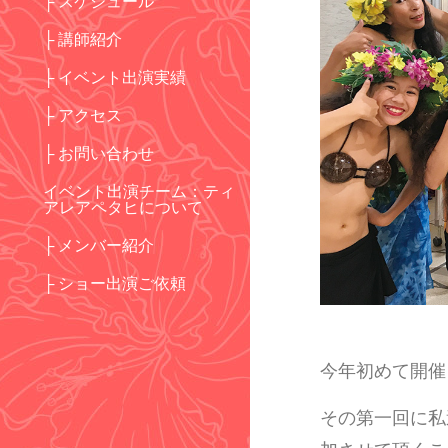
├ スケジュール
├ 講師紹介
├ イベント出演実績
├ アクセス
├ お問い合わせ
イベント出演チーム：ティ
アレアペタヒについて
├ メンバー紹介
├ ショー出演ご依頼
今年初めて開催
その第一回に私達TIA