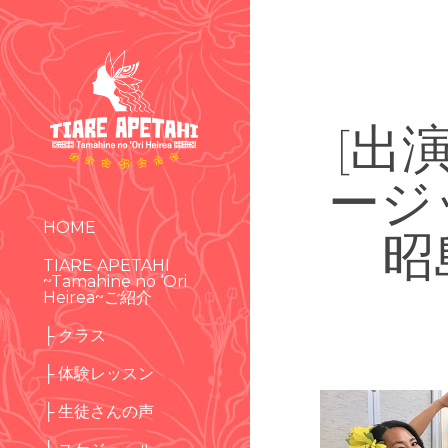
[出
ージ
HOME
昭
TIARE APETAHI
~Tamahine no ‘Ori
Heirea~ご紹介
├ クラス
├ 体験レッスン
├ 生徒さんの声