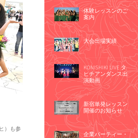
体験レッスンのご
案内
大会出場実績
KONISHIKI LIVE タ
ヒチアンダンス出
演動画
新宿単発レッスン
開催のお知らせ
ペタヒ）も参
企業パーティー・