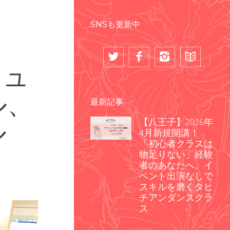
SNSも更新中
ミュ
ル、
最新記事
ル
【八王子】2026年
4月新規開講！
「初心者クラスは
物足りない」経験
者のあなたへ。イ
ベント出演なしで
スキルを磨くタヒ
チアンダンスクラ
ス