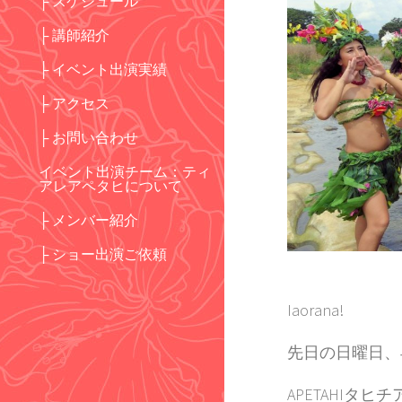
├ スケジュール
├ 講師紹介
├ イベント出演実績
├ アクセス
├ お問い合わせ
イベント出演チーム：ティ
アレアペタヒについて
├ メンバー紹介
├ ショー出演ご依頼
Iaorana!
先日の日曜日、
APETAHIタ