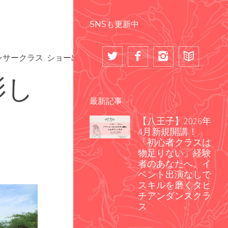
SNSも更新中
ンサークラス
,
ショー出演実績
影し
最新記事
【八王子】2026年
4月新規開講！
「初心者クラスは
物足りない」経験
者のあなたへ。イ
ベント出演なしで
スキルを磨くタヒ
チアンダンスクラ
ス