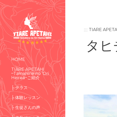
TIARE APETA
タヒ
HOME
TIARE APETAHI
~Tamahine no ‘Ori
Heirea~ご紹介
├ クラス
├ 体験レッスン
├ 生徒さんの声